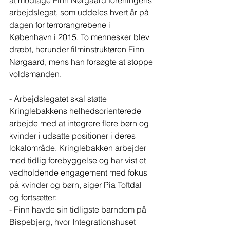
at modtage Finn Nørgaard foreningens 
arbejdslegat, som uddeles 
hvert år på 
dagen for terrorangrebene i 
København i 2015. To mennesker blev 
dræbt, herunder filminstruktøren Finn 
Nørgaard, mens han forsøgte at stoppe 
voldsmanden.
- Arbejdslegatet skal støtte 
Kringlebakkens helhedsorienterede 
arbejde med at integrere flere børn og 
kvinder i udsatte positioner i deres 
lokalområde. Kringlebakken arbejder 
med tidlig forebyggelse og har vist et 
vedholdende engagement med fokus 
på kvinder og børn, siger Pia Toftdal 
og fortsætter:
- Finn havde sin tidligste barndom på 
Bispebjerg, hvor Integrationshuset 