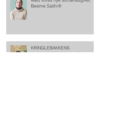
Mød vores nye socialrådgiver,
Besime Salihi🌞
KRINGLEBAKKENS
FANTASTISKE FRIVILLIGE - vi
har også brug for dig!
LYS FOR F.R.E.D - en fejring af
Kringlebakkens 25 års arbejde
for fællesskab, lighed og
solidaritet
NYT PROJEKT I
KRINGLEBAKKEN - STYRKELSE