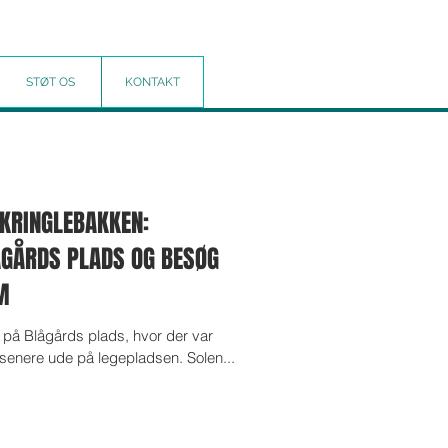
STØT OS
KONTAKT
 KRINGLEBAKKEN:
ÅGÅRDS PLADS OG BESØG
M
al på Blågårds plads, hvor der var
g senere ude på legepladsen. Solen...