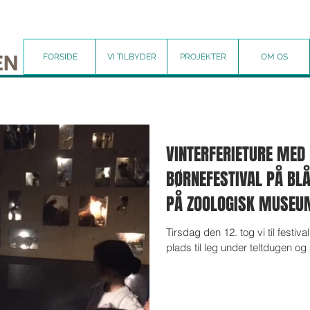
FORSIDE
VI TILBYDER
PROJEKTER
OM OS
VINTERFERIETURE MED
BØRNEFESTIVAL PÅ BL
PÅ ZOOLOGISK MUSEU
Tirsdag den 12. tog vi til festiv
plads til leg under teltdugen o