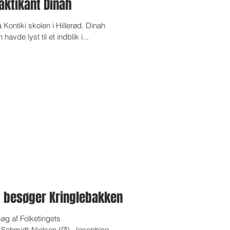
aktikant Dinah
a Kontiki skolen i Hillerød. Dinah
avde lyst til et indblik i...
t besøger Kringlebakken
øg af Folketingets
 Schmidt-Nielsen (Ø), Josephine