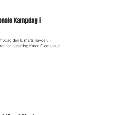
ionale Kampdag i
ampdag den 8. marts havde vi i
n for ligestilling Karen Ellemann, til