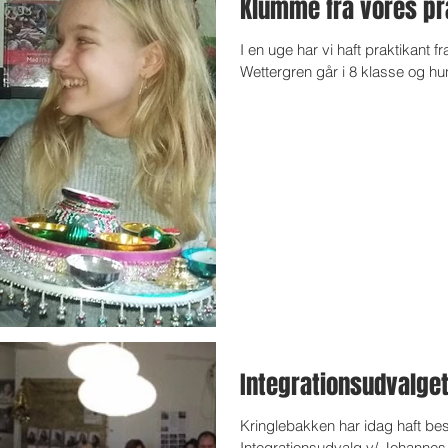
Klumme fra vores pr
I en uge har vi haft praktikant fr
Wettergren går i 8 klasse og hun h
Integrationsudvalge
Kringlebakken har idag haft bes
Integrationsudvalg v/ Johannes